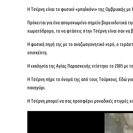
Η Τσέρνη είναι το φυσικό «μπαλκόνι» της Ομβριακής με
Πρόκειται για ένα απομονωμένο σημείο βορειοδυτικά της
χωματόδρομο, το να φτάσεις στην Τσέρνη είναι σαν να β
Η φυσική πηγή της με το αναζωογονητικό νερό, ο τεράστ
επισκέπτη.
Η εκκλησία της Αγίας Παρασκευής χτίστηκε το 2005 με τ
Η Τσέρνη πήρε το όνομά της από τους Τούρκους. Εδώ γι
πανηγύρι.
Η Τσέρνη μπορεί να σας προσφέρει μοναδικές στιγμές 