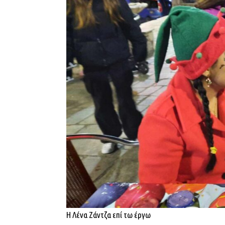
Η Λένα Ζάντζα επί τω έργω