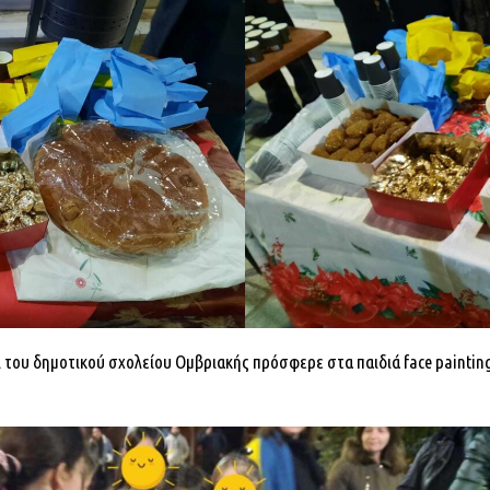
 του δημοτικού σχολείου Ομβριακής πρόσφερε στα παιδιά face painting